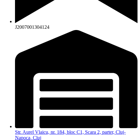
J2007001304124
Str. Aurel Vlaicu, nr. 184, bloc C1, Scara 2, parter, Cluj-
Napoca, Cluj