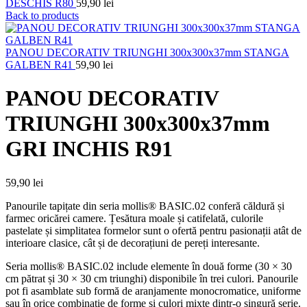
DESCHIS R80
59,90
lei
Back to products
PANOU DECORATIV TRIUNGHI 300x300x37mm STANGA
GALBEN R41
59,90
lei
PANOU DECORATIV
TRIUNGHI 300x300x37mm
GRI INCHIS R91
59,90
lei
Panourile tapițate din seria mollis® BASIC.02 conferă căldură și
farmec oricărei camere. Țesătura moale și catifelată, culorile
pastelate și simplitatea formelor sunt o ofertă pentru pasionații atât de
interioare clasice, cât și de decorațiuni de pereți interesante.
Seria mollis® BASIC.02 include elemente în două forme (30 × 30
cm pătrat și 30 × 30 cm triunghi) disponibile în trei culori. Panourile
pot fi asamblate sub formă de aranjamente monocromatice, uniforme
sau în orice combinație de forme și culori mixte dintr-o singură serie.