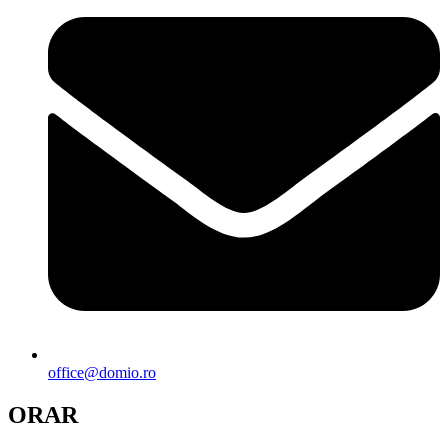
office@domio.ro
ORAR