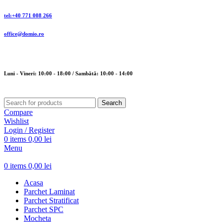
tel:+40 771 008 266
office@domio.ro
Luni - Vineri: 10:00 - 18:00 / Sambătă: 10:00 - 14:00
Search
Compare
Wishlist
Login / Register
0
items
0,00
lei
Menu
0
items
0,00
lei
Acasa
Parchet Laminat
Parchet Stratificat
Parchet SPC
Mocheta