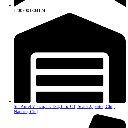
J2007001304124
Str. Aurel Vlaicu, nr. 184, bloc C1, Scara 2, parter, Cluj-
Napoca, Cluj