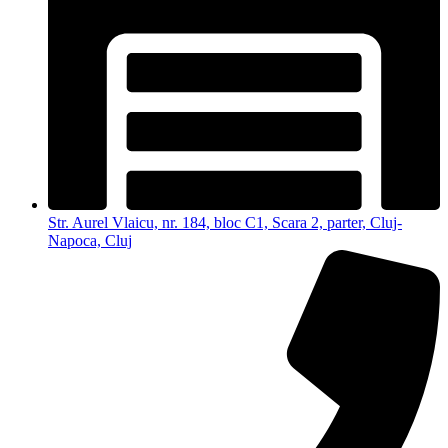
Str. Aurel Vlaicu, nr. 184, bloc C1, Scara 2, parter, Cluj-
Napoca, Cluj