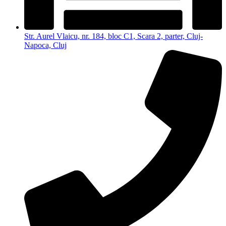
Str. Aurel Vlaicu, nr. 184, bloc C1, Scara 2, parter, Cluj-
Napoca, Cluj