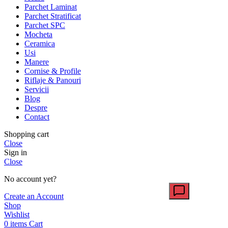
Parchet Laminat
Parchet Stratificat
Parchet SPC
Mocheta
Ceramica
Usi
Manere
Cornise & Profile
Riflaje & Panouri
Servicii
Blog
Despre
Contact
Shopping cart
Close
Sign in
Close
No account yet?
Create an Account
Shop
Wishlist
0
items
Cart