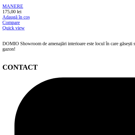
MANERE
175,00
lei
Adaugă în coș
Compare
Quick view
DOMIO Showroom de amenajări interioare este locul în care găsești serv
gazon!
CONTACT