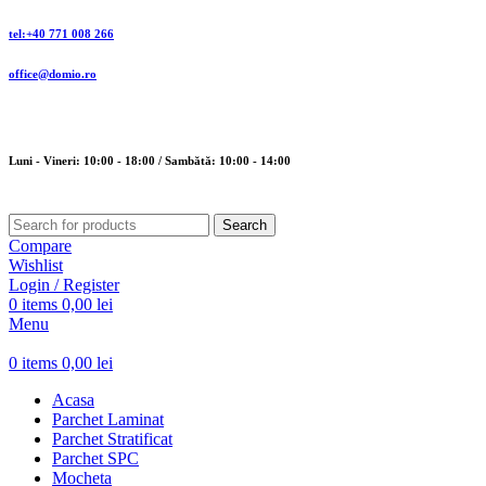
tel:+40 771 008 266
office@domio.ro
Luni - Vineri: 10:00 - 18:00 / Sambătă: 10:00 - 14:00
Search
Compare
Wishlist
Login / Register
0
items
0,00
lei
Menu
0
items
0,00
lei
Acasa
Parchet Laminat
Parchet Stratificat
Parchet SPC
Mocheta