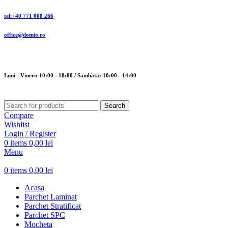
tel:+40 771 008 266
office@domio.ro
Luni - Vineri: 10:00 - 18:00 / Sambătă: 10:00 - 14:00
Search
Compare
Wishlist
Login / Register
0
items
0,00
lei
Menu
0
items
0,00
lei
Acasa
Parchet Laminat
Parchet Stratificat
Parchet SPC
Mocheta