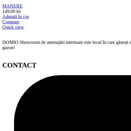
MANERE
149,00
lei
Adaugă în coș
Compare
Quick view
DOMIO Showroom de amenajări interioare este locul în care găsești serv
gazon!
CONTACT