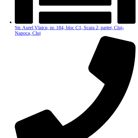
Str. Aurel Vlaicu, nr. 184, bloc C1, Scara 2, parter, Cluj-
Napoca, Cluj