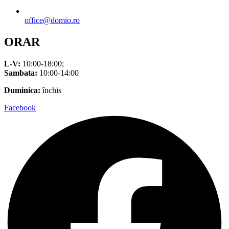
office@domio.ro
ORAR
L-V:
10:00-18:00;
Sambata:
10:00-14:00
Duminica:
închis
Facebook