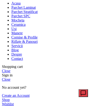
Acasa
Parchet Laminat
Parchet Stratificat
Parchet SPC
Mocheta
Ceramica
Usi
Manere
Cornise & Profile
Riflaje & Panouri
Servicii
Blog
Despre
Contact
Shopping cart
Close
Sign in
Close
No account yet?
Create an Account
Shop
Wishlist