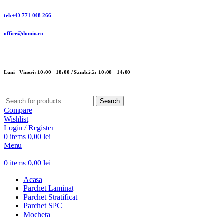
tel:+40 771 008 266
office@domio.ro
Luni - Vineri: 10:00 - 18:00 / Sambătă: 10:00 - 14:00
Search
Compare
Wishlist
Login / Register
0
items
0,00
lei
Menu
0
items
0,00
lei
Acasa
Parchet Laminat
Parchet Stratificat
Parchet SPC
Mocheta