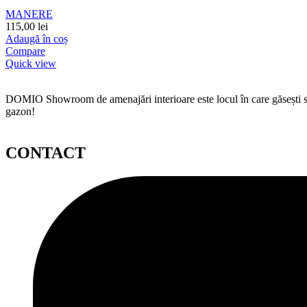
MANERE
115,00
lei
Adaugă în coș
Compare
Quick view
DOMIO Showroom de amenajări interioare este locul în care găsești serv
gazon!
CONTACT