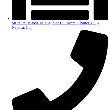
Str. Aurel Vlaicu, nr. 184, bloc C1, Scara 2, parter, Cluj-
Napoca, Cluj