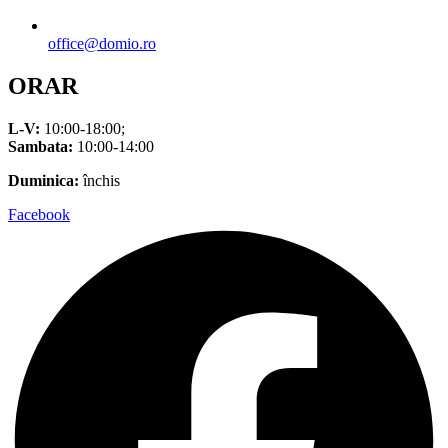
office@domio.ro
ORAR
L-V:
10:00-18:00;
Sambata:
10:00-14:00
Duminica:
închis
Facebook