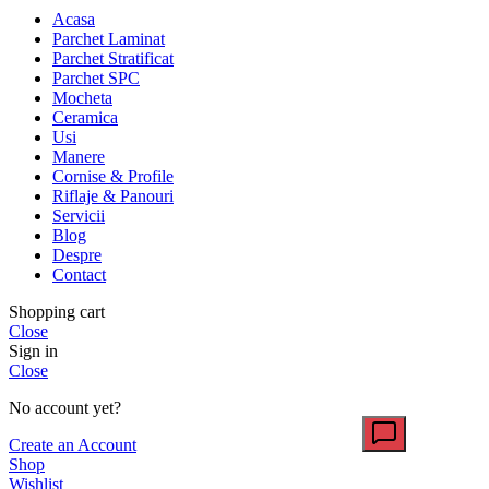
Acasa
Parchet Laminat
Parchet Stratificat
Parchet SPC
Mocheta
Ceramica
Usi
Manere
Cornise & Profile
Riflaje & Panouri
Servicii
Blog
Despre
Contact
Shopping cart
Close
Sign in
Close
No account yet?
Create an Account
Shop
Wishlist