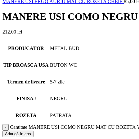
MANERE USI ERGO AURIU MAT CU ROZETA CHEIE
85,00
l
MANERE USI COMO NEGRU
212,00
lei
PRODUCATOR
METAL-BUD
TIP BROASCA USA
BUTON WC
Termen de livrare
5-7 zile
FINISAJ
NEGRU
ROZETA
PATRATA
Cantitate MANERE USI COMO NEGRU MAT CU ROZETA
Adaugă în coș