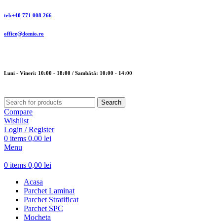
tel:+40 771 008 266
office@domio.ro
Luni - Vineri: 10:00 - 18:00 / Sambătă: 10:00 - 14:00
Search
Compare
Wishlist
Login / Register
0
items
0,00
lei
Menu
0
items
0,00
lei
Acasa
Parchet Laminat
Parchet Stratificat
Parchet SPC
Mocheta