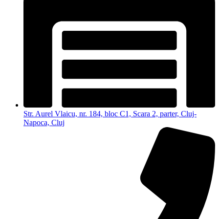
Str. Aurel Vlaicu, nr. 184, bloc C1, Scara 2, parter, Cluj-
Napoca, Cluj