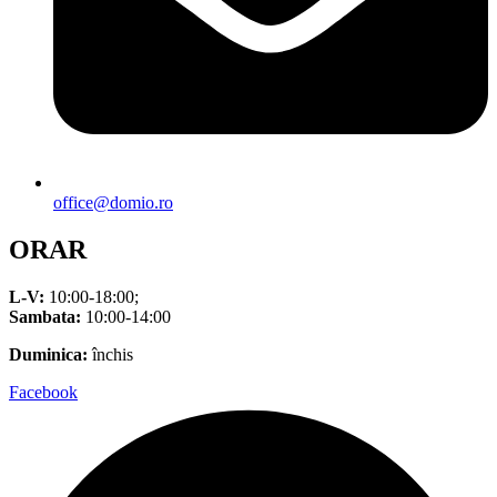
office@domio.ro
ORAR
L-V:
10:00-18:00;
Sambata:
10:00-14:00
Duminica:
închis
Facebook