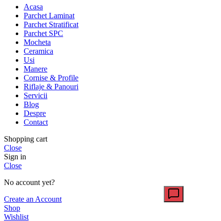
Acasa
Parchet Laminat
Parchet Stratificat
Parchet SPC
Mocheta
Ceramica
Usi
Manere
Cornise & Profile
Riflaje & Panouri
Servicii
Blog
Despre
Contact
Shopping cart
Close
Sign in
Close
No account yet?
Create an Account
Shop
Wishlist