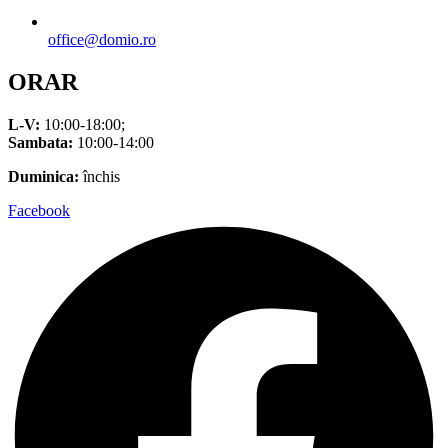
office@domio.ro
ORAR
L-V:
10:00-18:00;
Sambata:
10:00-14:00
Duminica:
închis
Facebook