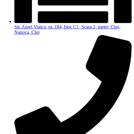
Str. Aurel Vlaicu, nr. 184, bloc C1, Scara 2, parter, Cluj-
Napoca, Cluj