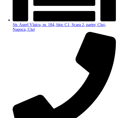
Str. Aurel Vlaicu, nr. 184, bloc C1, Scara 2, parter, Cluj-
Napoca, Cluj