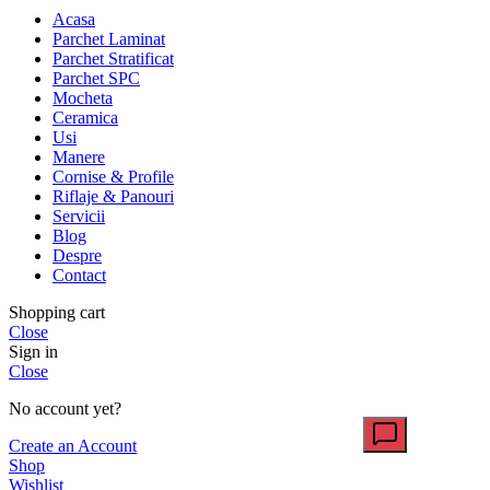
Acasa
Parchet Laminat
Parchet Stratificat
Parchet SPC
Mocheta
Ceramica
Usi
Manere
Cornise & Profile
Riflaje & Panouri
Servicii
Blog
Despre
Contact
Shopping cart
Close
Sign in
Close
No account yet?
Create an Account
Shop
Wishlist