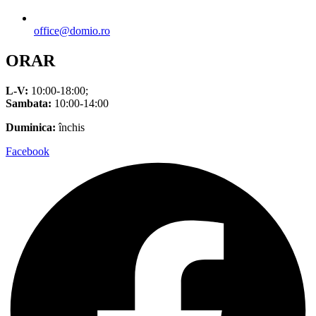
office@domio.ro
ORAR
L-V:
10:00-18:00;
Sambata:
10:00-14:00
Duminica:
închis
Facebook