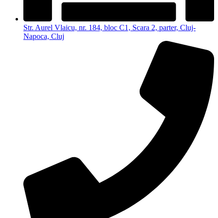
Str. Aurel Vlaicu, nr. 184, bloc C1, Scara 2, parter, Cluj-
Napoca, Cluj