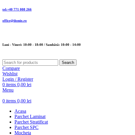
tel:+40 771 008 266
office@domio.ro
Luni - Vineri: 10:00 - 18:00 / Sambătă: 10:00 - 14:00
Search
Compare
Wishlist
Login / Register
0
items
0,00
lei
Menu
0
items
0,00
lei
Acasa
Parchet Laminat
Parchet Stratificat
Parchet SPC
Mocheta