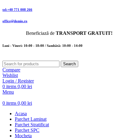
tel:+40 771 008 266
office@domio.ro
Beneficiază de
TRANSPORT GRATUIT!
Luni - Vineri: 10:00 - 18:00 / Sambătă: 10:00 - 14:00
Search
Compare
Wishlist
Login / Register
0
items
0,00
lei
Menu
0
items
0,00
lei
Acasa
Parchet Laminat
Parchet Stratificat
Parchet SPC
Mocheta