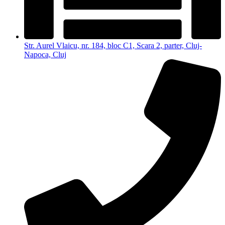
Str. Aurel Vlaicu, nr. 184, bloc C1, Scara 2, parter, Cluj-
Napoca, Cluj