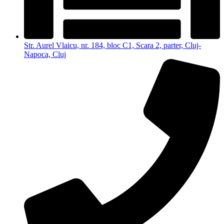
Str. Aurel Vlaicu, nr. 184, bloc C1, Scara 2, parter, Cluj-
Napoca, Cluj