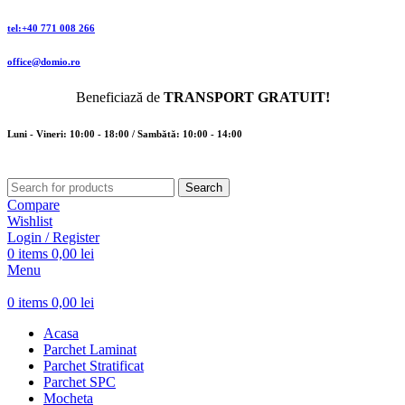
tel:+40 771 008 266
office@domio.ro
Beneficiază de
TRANSPORT GRATUIT!
Luni - Vineri: 10:00 - 18:00 / Sambătă: 10:00 - 14:00
Search
Compare
Wishlist
Login / Register
0
items
0,00
lei
Menu
0
items
0,00
lei
Acasa
Parchet Laminat
Parchet Stratificat
Parchet SPC
Mocheta