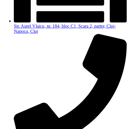
Str. Aurel Vlaicu, nr. 184, bloc C1, Scara 2, parter, Cluj-
Napoca, Cluj