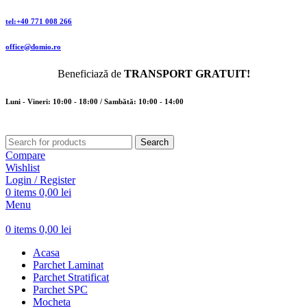
tel:+40 771 008 266
office@domio.ro
Beneficiază de
TRANSPORT GRATUIT!
Luni - Vineri: 10:00 - 18:00 / Sambătă: 10:00 - 14:00
Search
Compare
Wishlist
Login / Register
0
items
0,00
lei
Menu
0
items
0,00
lei
Acasa
Parchet Laminat
Parchet Stratificat
Parchet SPC
Mocheta