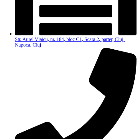
Str. Aurel Vlaicu, nr. 184, bloc C1, Scara 2, parter, Cluj-
Napoca, Cluj