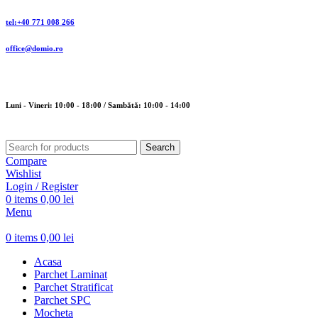
tel:+40 771 008 266
office@domio.ro
Luni - Vineri: 10:00 - 18:00 / Sambătă: 10:00 - 14:00
Search
Compare
Wishlist
Login / Register
0
items
0,00
lei
Menu
0
items
0,00
lei
Acasa
Parchet Laminat
Parchet Stratificat
Parchet SPC
Mocheta