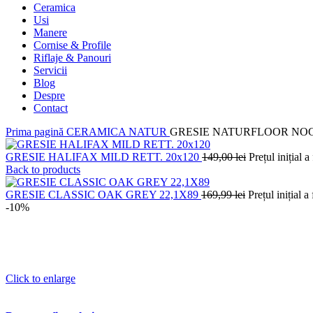
Ceramica
Usi
Manere
Cornise & Profile
Riflaje & Panouri
Servicii
Blog
Despre
Contact
Prima pagină
CERAMICA
NATUR
GRESIE NATURFLOOR NOGA
GRESIE HALIFAX MILD RETT. 20x120
149,00
lei
Prețul inițial a
Back to products
GRESIE CLASSIC OAK GREY 22,1X89
169,99
lei
Prețul inițial a
-10%
Click to enlarge