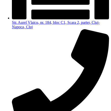
Str. Aurel Vlaicu, nr. 184, bloc C1, Scara 2, parter, Cluj-
Napoca, Cluj