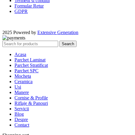
Termeni si conditii
Formular Retur
GDPR
2025 Powered by
Extensive Generation
Search
Acasa
Parchet Laminat
Parchet Stratificat
Parchet SPC
Mocheta
Ceramica
Usi
Manere
Cornise & Profile
Riflaje & Panouri
Servicii
Blog
Despre
Contact