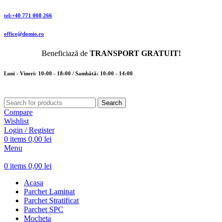
tel:+40 771 008 266
office@domio.ro
Beneficiază de
TRANSPORT GRATUIT!
Luni - Vineri: 10:00 - 18:00 / Sambătă: 10:00 - 14:00
Search
Compare
Wishlist
Login / Register
0
items
0,00
lei
Menu
0
items
0,00
lei
Acasa
Parchet Laminat
Parchet Stratificat
Parchet SPC
Mocheta