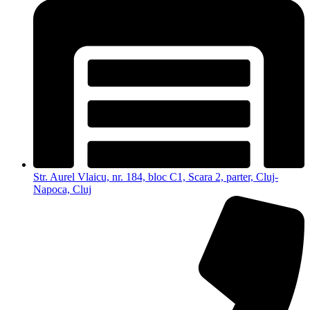
Str. Aurel Vlaicu, nr. 184, bloc C1, Scara 2, parter, Cluj-
Napoca, Cluj