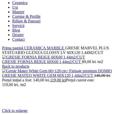
Ceramica
Usi
Manere
Cornise & Profile
Riflaje & Panouri
Servicii
Blog
Despre
Contact
Prima pagină
CERAMICA
MARBLE
GRESIE MARVEL PLUS
STATUARIO GLENZA GLOSSY LV 60X120 1.44M2/CUT
GRESIE FORNIA BEIGE 60X60 1,44m2/CUT
89,00
lei
/m2
Back to products
GRESIE MATEO WHITE GEM 60X120 1,44m2/CUT
140,00
lei
Prețul inițial a fost: 140,00 lei.
119,00
lei
Prețul curent este:
119,00 lei.
/m2
Click to enlarge