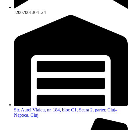
J2007001304124
Str. Aurel Vlaicu, nr. 184, bloc C1, Scara 2, parter, Cluj-
Napoca, Cluj