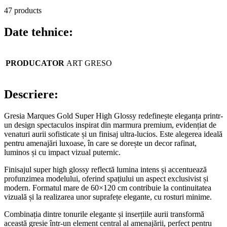
47 products
Date tehnice:
PRODUCATOR
ART GRESO
Descriere:
Gresia Marques Gold Super High Glossy redefinește eleganța printr-
un design spectaculos inspirat din marmura premium, evidențiat de
venaturi aurii sofisticate și un finisaj ultra-lucios. Este alegerea ideală
pentru amenajări luxoase, în care se dorește un decor rafinat,
luminos și cu impact vizual puternic.
Finisajul super high glossy reflectă lumina intens și accentuează
profunzimea modelului, oferind spațiului un aspect exclusivist și
modern. Formatul mare de 60×120 cm contribuie la continuitatea
vizuală și la realizarea unor suprafețe elegante, cu rosturi minime.
Combinația dintre tonurile elegante și inserțiile aurii transformă
această gresie într-un element central al amenajării, perfect pentru