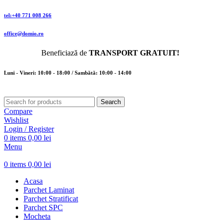
tel:+40 771 008 266
office@domio.ro
Beneficiază de
TRANSPORT GRATUIT!
Luni - Vineri: 10:00 - 18:00 / Sambătă: 10:00 - 14:00
Search
Compare
Wishlist
Login / Register
0
items
0,00
lei
Menu
0
items
0,00
lei
Acasa
Parchet Laminat
Parchet Stratificat
Parchet SPC
Mocheta