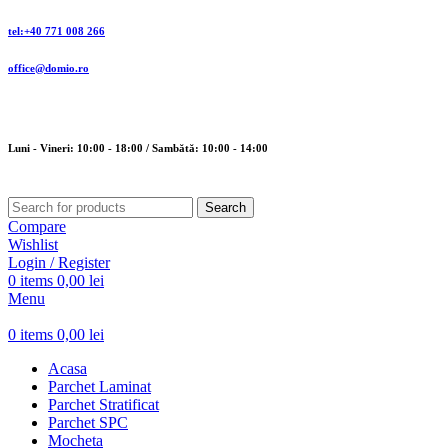
tel:+40 771 008 266
office@domio.ro
Luni - Vineri: 10:00 - 18:00 / Sambătă: 10:00 - 14:00
Search
Compare
Wishlist
Login / Register
0
items
0,00
lei
Menu
0
items
0,00
lei
Acasa
Parchet Laminat
Parchet Stratificat
Parchet SPC
Mocheta