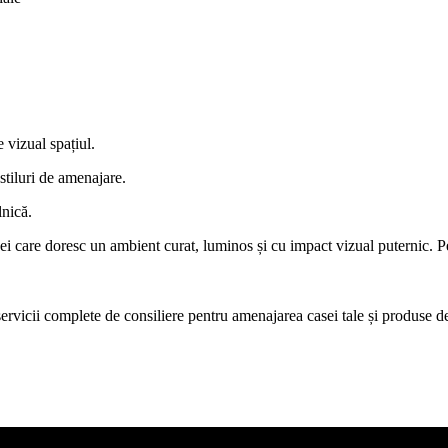
e vizual spațiul.
 stiluri de amenajare.
lnică.
cei care doresc un ambient curat, luminos și cu impact vizual puternic. P
icii complete de consiliere pentru amenajarea casei tale și produse de c