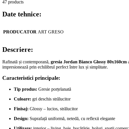
47 products
Date tehnice:
PRODUCATOR
ART GRESO
Descriere:
Rafinată și contemporană,
gresia Jordan Bianco Glossy 80x160cm
a
impresionează prin echilibrul perfect între lux și simplitate.
Caracteristici principale:
Tip produs:
Gresie porțelanată
Culoare:
gri deschis strălucitor
Finisaj:
Glossy – lucios, strălucitor
Design:
Suprafață uniformă, netedă, cu reflexii elegante
Utilizare:
interior – living, baie, bucătărie, holuri, spații comerc