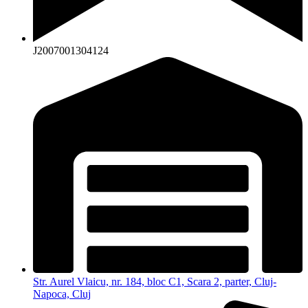
J2007001304124
Str. Aurel Vlaicu, nr. 184, bloc C1, Scara 2, parter, Cluj-
Napoca, Cluj