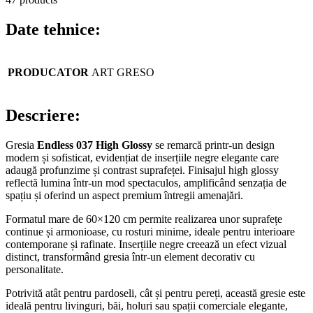
Date tehnice:
PRODUCATOR
ART GRESO
Descriere:
Gresia
Endless 037 High Glossy
se remarcă printr-un design
modern și sofisticat, evidențiat de inserțiile negre elegante care
adaugă profunzime și contrast suprafeței. Finisajul high glossy
reflectă lumina într-un mod spectaculos, amplificând senzația de
spațiu și oferind un aspect premium întregii amenajări.
Formatul mare de 60×120 cm permite realizarea unor suprafețe
continue și armonioase, cu rosturi minime, ideale pentru interioare
contemporane și rafinate. Inserțiile negre creează un efect vizual
distinct, transformând gresia într-un element decorativ cu
personalitate.
Potrivită atât pentru pardoseli, cât și pentru pereți, această gresie este
ideală pentru livinguri, băi, holuri sau spații comerciale elegante,