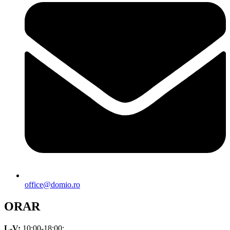
office@domio.ro
ORAR
L-V:
10:00-18:00;