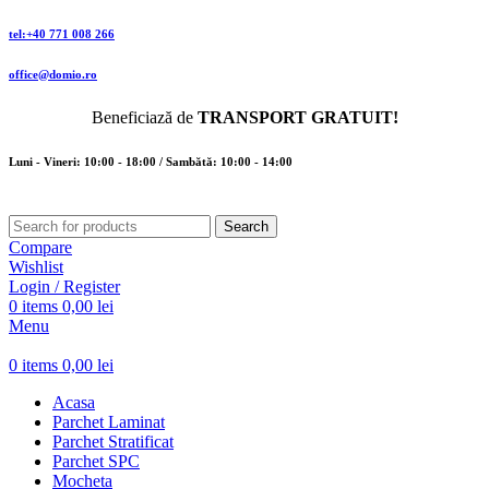
tel:+40 771 008 266
office@domio.ro
Beneficiază de
TRANSPORT GRATUIT!
Luni - Vineri: 10:00 - 18:00 / Sambătă: 10:00 - 14:00
Search
Compare
Wishlist
Login / Register
0
items
0,00
lei
Menu
0
items
0,00
lei
Acasa
Parchet Laminat
Parchet Stratificat
Parchet SPC
Mocheta