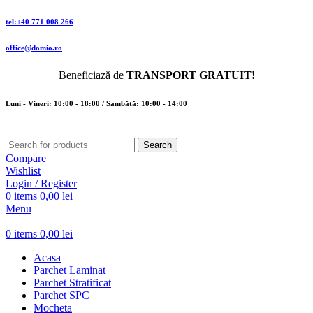
tel:+40 771 008 266
office@domio.ro
Beneficiază de
TRANSPORT GRATUIT!
Luni - Vineri: 10:00 - 18:00 / Sambătă: 10:00 - 14:00
Search
Compare
Wishlist
Login / Register
0
items
0,00
lei
Menu
0
items
0,00
lei
Acasa
Parchet Laminat
Parchet Stratificat
Parchet SPC
Mocheta