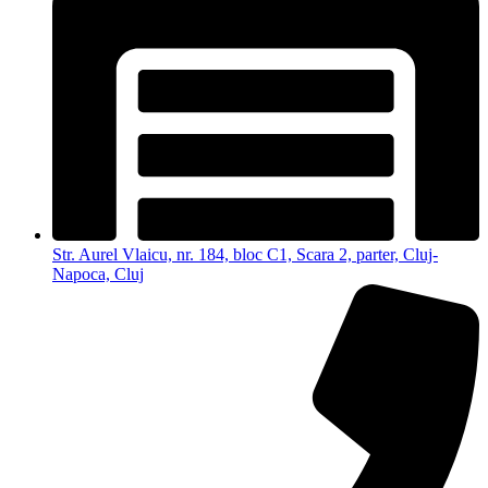
Str. Aurel Vlaicu, nr. 184, bloc C1, Scara 2, parter, Cluj-
Napoca, Cluj