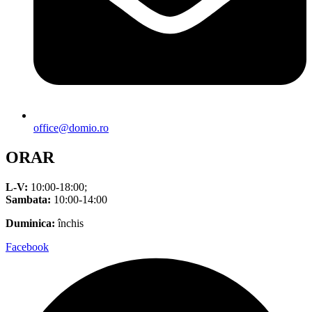
office@domio.ro
ORAR
L-V:
10:00-18:00;
Sambata:
10:00-14:00
Duminica:
închis
Facebook