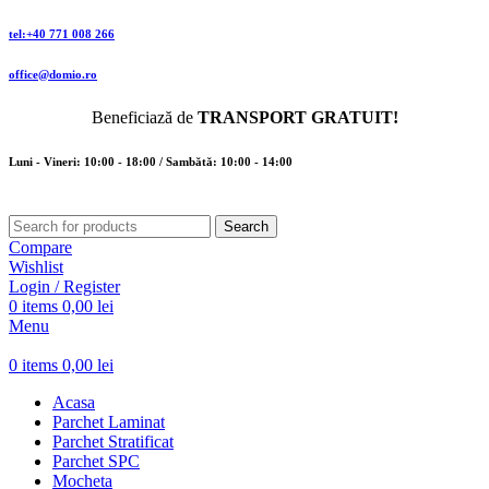
tel:+40 771 008 266
office@domio.ro
Beneficiază de
TRANSPORT GRATUIT!
Luni - Vineri: 10:00 - 18:00 / Sambătă: 10:00 - 14:00
Search
Compare
Wishlist
Login / Register
0
items
0,00
lei
Menu
0
items
0,00
lei
Acasa
Parchet Laminat
Parchet Stratificat
Parchet SPC
Mocheta