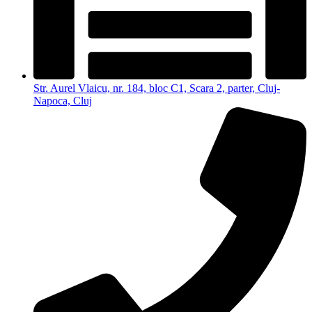
Str. Aurel Vlaicu, nr. 184, bloc C1, Scara 2, parter, Cluj-
Napoca, Cluj