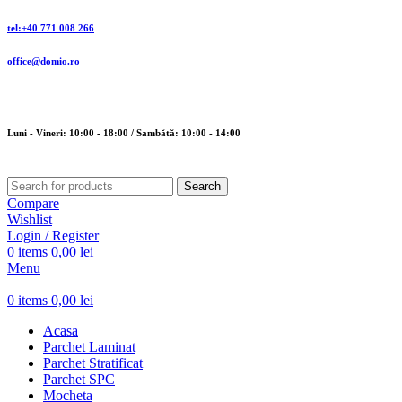
tel:+40 771 008 266
office@domio.ro
Luni - Vineri: 10:00 - 18:00 / Sambătă: 10:00 - 14:00
Search
Compare
Wishlist
Login / Register
0
items
0,00
lei
Menu
0
items
0,00
lei
Acasa
Parchet Laminat
Parchet Stratificat
Parchet SPC
Mocheta