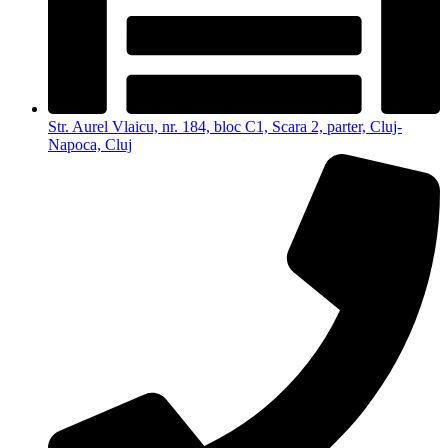
Str. Aurel Vlaicu, nr. 184, bloc C1, Scara 2, parter, Cluj-
Napoca, Cluj