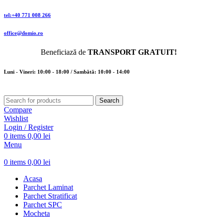
tel:+40 771 008 266
office@domio.ro
Beneficiază de
TRANSPORT GRATUIT!
Luni - Vineri: 10:00 - 18:00 / Sambătă: 10:00 - 14:00
Search
Compare
Wishlist
Login / Register
0
items
0,00
lei
Menu
0
items
0,00
lei
Acasa
Parchet Laminat
Parchet Stratificat
Parchet SPC
Mocheta