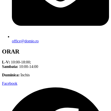
office@domio.ro
ORAR
L-V:
10:00-18:00;
Sambata:
10:00-14:00
Duminica:
închis
Facebook