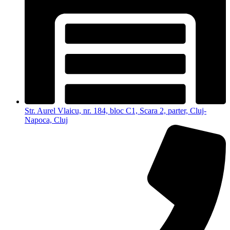
Str. Aurel Vlaicu, nr. 184, bloc C1, Scara 2, parter, Cluj-
Napoca, Cluj