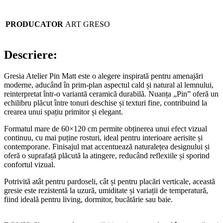
PRODUCATOR
ART GRESO
Descriere:
Gresia Atelier Pin Matt este o alegere inspirată pentru amenajări
moderne, aducând în prim-plan aspectul cald și natural al lemnului,
reinterpretat într-o variantă ceramică durabilă. Nuanța „Pin” oferă un
echilibru plăcut între tonuri deschise și texturi fine, contribuind la
crearea unui spațiu primitor și elegant.
Formatul mare de 60×120 cm permite obținerea unui efect vizual
continuu, cu mai puține rosturi, ideal pentru interioare aerisite și
contemporane. Finisajul mat accentuează naturalețea designului și
oferă o suprafață plăcută la atingere, reducând reflexiile și sporind
confortul vizual.
Potrivită atât pentru pardoseli, cât și pentru placări verticale, această
gresie este rezistentă la uzură, umiditate și variații de temperatură,
fiind ideală pentru living, dormitor, bucătărie sau baie.