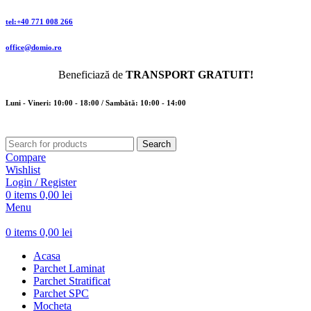
tel:+40 771 008 266
office@domio.ro
Beneficiază de
TRANSPORT GRATUIT!
Luni - Vineri: 10:00 - 18:00 / Sambătă: 10:00 - 14:00
Search
Compare
Wishlist
Login / Register
0
items
0,00
lei
Menu
0
items
0,00
lei
Acasa
Parchet Laminat
Parchet Stratificat
Parchet SPC
Mocheta