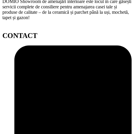
DOMIO Showroom de amenajări interioare este locul în care găsești
servicii complete de consiliere pentru amenajarea casei tale și
produse de calitate – de la ceramică și parchet până la uși, mochetă,
tapet și gazon!
CONTACT