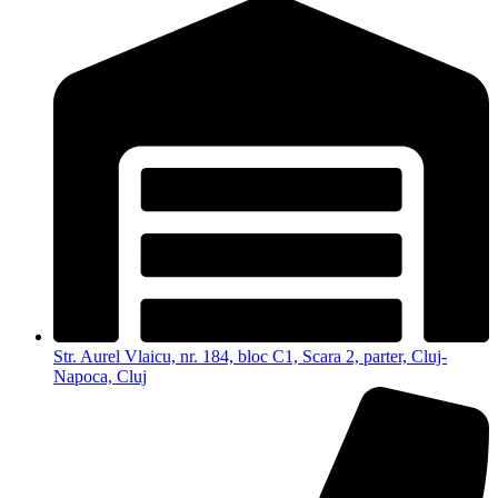
Str. Aurel Vlaicu, nr. 184, bloc C1, Scara 2, parter, Cluj-
Napoca, Cluj