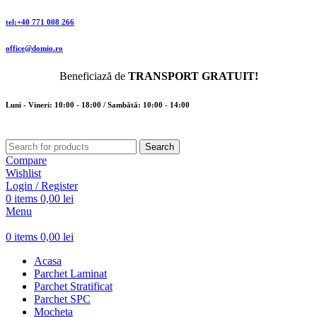
tel:+40 771 008 266
office@domio.ro
Beneficiază de
TRANSPORT GRATUIT!
Luni - Vineri: 10:00 - 18:00 / Sambătă: 10:00 - 14:00
Search
Compare
Wishlist
Login / Register
0
items
0,00
lei
Menu
0
items
0,00
lei
Acasa
Parchet Laminat
Parchet Stratificat
Parchet SPC
Mocheta