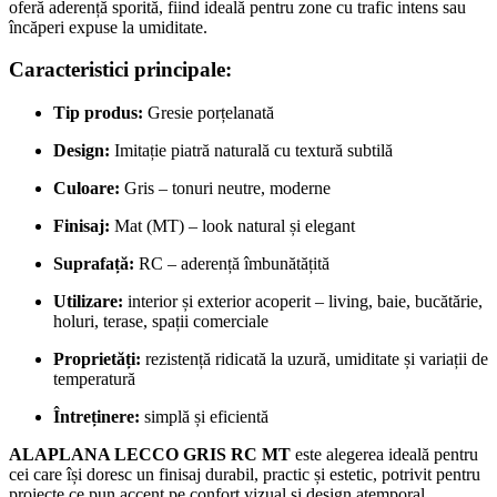
oferă aderență sporită, fiind ideală pentru zone cu trafic intens sau
încăperi expuse la umiditate.
Caracteristici principale:
Tip produs:
Gresie porțelanată
Design:
Imitație piatră naturală cu textură subtilă
Culoare:
Gris – tonuri neutre, moderne
Finisaj:
Mat (MT) – look natural și elegant
Suprafață:
RC – aderență îmbunătățită
Utilizare:
interior și exterior acoperit – living, baie, bucătărie,
holuri, terase, spații comerciale
Proprietăți:
rezistență ridicată la uzură, umiditate și variații de
temperatură
Întreținere:
simplă și eficientă
ALAPLANA LECCO GRIS RC MT
este alegerea ideală pentru
cei care își doresc un finisaj durabil, practic și estetic, potrivit pentru
proiecte ce pun accent pe confort vizual și design atemporal.