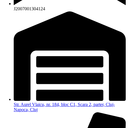
J2007001304124
Str. Aurel Vlaicu, nr. 184, bloc C1, Scara 2, parter, Cluj-
Napoca, Cluj