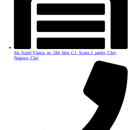
Str. Aurel Vlaicu, nr. 184, bloc C1, Scara 2, parter, Cluj-
Napoca, Cluj