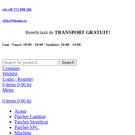
tel:+40 771 008 266
office@domio.ro
Beneficiază de
TRANSPORT GRATUIT!
Luni - Vineri: 10:00 - 18:00 / Sambătă: 10:00 - 14:00
Search
Compare
Wishlist
Login / Register
0
items
0,00
lei
Menu
0
items
0,00
lei
Acasa
Parchet Laminat
Parchet Stratificat
Parchet SPC
Mocheta