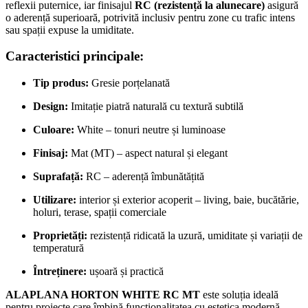
reflexii puternice, iar finisajul
RC (rezistență la alunecare)
asigură
o aderență superioară, potrivită inclusiv pentru zone cu trafic intens
sau spații expuse la umiditate.
Caracteristici principale:
Tip produs:
Gresie porțelanată
Design:
Imitație piatră naturală cu textură subtilă
Culoare:
White – tonuri neutre și luminoase
Finisaj:
Mat (MT) – aspect natural și elegant
Suprafață:
RC – aderență îmbunătățită
Utilizare:
interior și exterior acoperit – living, baie, bucătărie,
holuri, terase, spații comerciale
Proprietăți:
rezistență ridicată la uzură, umiditate și variații de
temperatură
Întreținere:
ușoară și practică
ALAPLANA HORTON WHITE RC MT
este soluția ideală
pentru proiecte care îmbină funcționalitatea cu estetica modernă,