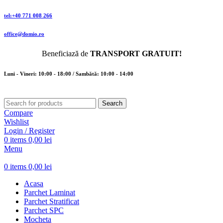
tel:+40 771 008 266
office@domio.ro
Beneficiază de
TRANSPORT GRATUIT!
Luni - Vineri: 10:00 - 18:00 / Sambătă: 10:00 - 14:00
Search
Compare
Wishlist
Login / Register
0
items
0,00
lei
Menu
0
items
0,00
lei
Acasa
Parchet Laminat
Parchet Stratificat
Parchet SPC
Mocheta