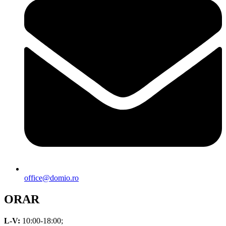
office@domio.ro
ORAR
L-V:
10:00-18:00;