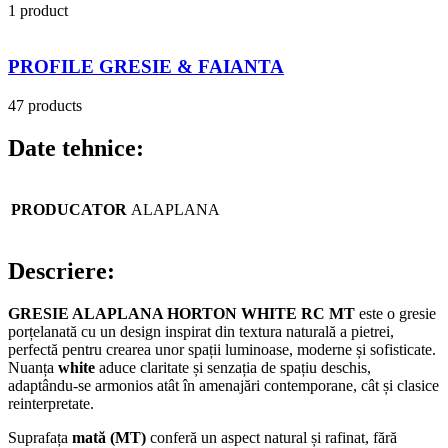
1 product
PROFILE GRESIE & FAIANTA
47 products
Date tehnice:
PRODUCATOR
ALAPLANA
Descriere:
GRESIE ALAPLANA HORTON WHITE RC MT
este o gresie
porțelanată cu un design inspirat din textura naturală a pietrei,
perfectă pentru crearea unor spații luminoase, moderne și sofisticate.
Nuanța
white
aduce claritate și senzația de spațiu deschis,
adaptându‑se armonios atât în amenajări contemporane, cât și clasice
reinterpretate.
Suprafața
mată (MT)
conferă un aspect natural și rafinat, fără