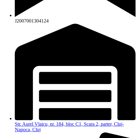
J2007001304124
Str. Aurel Vlaicu, nr. 184, bloc C1, Scara 2, parter, Cluj-
Napoca, Cluj