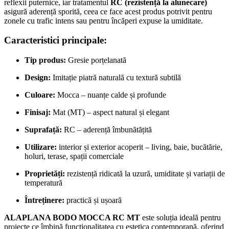
reflexii puternice, iar tratamentul
RC (rezistență la alunecare)
asigură aderență sporită, ceea ce face acest produs potrivit pentru
zonele cu trafic intens sau pentru încăperi expuse la umiditate.
Caracteristici principale:
Tip produs:
Gresie porțelanată
Design:
Imitație piatră naturală cu textură subtilă
Culoare:
Mocca – nuanțe calde și profunde
Finisaj:
Mat (MT) – aspect natural și elegant
Suprafață:
RC – aderență îmbunătățită
Utilizare:
interior și exterior acoperit – living, baie, bucătărie,
holuri, terase, spații comerciale
Proprietăți:
rezistență ridicată la uzură, umiditate și variații de
temperatură
Întreținere:
practică și ușoară
ALAPLANA BODO MOCCA RC MT
este soluția ideală pentru
proiecte ce îmbină funcționalitatea cu estetica contemporană, oferind