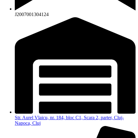
J2007001304124
Str. Aurel Vlaicu, nr. 184, bloc C1, Scara 2, parter, Cluj-
Napoca, Cluj