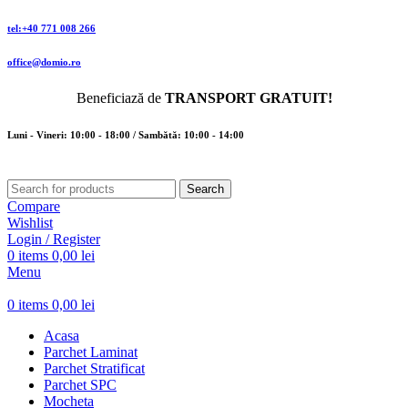
tel:+40 771 008 266
office@domio.ro
Beneficiază de
TRANSPORT GRATUIT!
Luni - Vineri: 10:00 - 18:00 / Sambătă: 10:00 - 14:00
Search
Compare
Wishlist
Login / Register
0
items
0,00
lei
Menu
0
items
0,00
lei
Acasa
Parchet Laminat
Parchet Stratificat
Parchet SPC
Mocheta