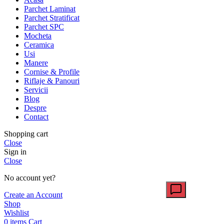
Parchet Laminat
Parchet Stratificat
Parchet SPC
Mocheta
Ceramica
Usi
Manere
Cornise & Profile
Riflaje & Panouri
Servicii
Blog
Despre
Contact
Shopping cart
Close
Sign in
Close
No account yet?
Create an Account
Shop
Wishlist
0
items
Cart