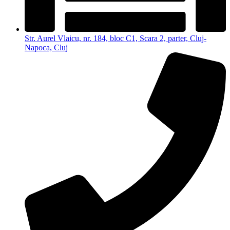
Str. Aurel Vlaicu, nr. 184, bloc C1, Scara 2, parter, Cluj-
Napoca, Cluj