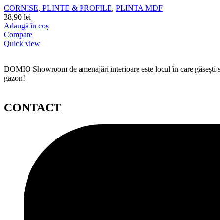
CORNISE, PLINTE & PROFILE
,
PLINTA MDF
38,90
lei
Adaugă în coș
Compare
Quick view
DOMIO Showroom de amenajări interioare este locul în care găsești serv
gazon!
CONTACT