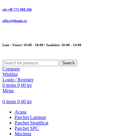
tel:+40 771 008 266
office@domio.ro
Luni - Vineri: 10:00 - 18:00 / Sambătă: 10:00 - 14:00
Search
Compare
Wishlist
Login / Register
0
items
0,00
lei
Menu
0
items
0,00
lei
Acasa
Parchet Laminat
Parchet Stratificat
Parchet SPC
Mocheta