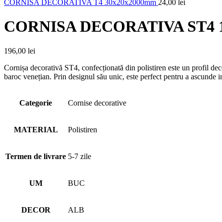
CORNISA DECORATIVA T4 30x20x2000mm
24,00
lei
CORNISA DECORATIVA ST4 
196,00
lei
Cornișa decorativă ST4, confecționată din polistiren este un profil deco
baroc venețian. Prin designul său unic, este perfect pentru a ascunde i
Categorie
Cornise decorative
MATERIAL
Polistiren
Termen de livrare
5-7 zile
UM
BUC
DECOR
ALB