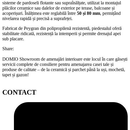
sisteme de pardoseli flotante sau supraînălțate, utilizat la montajul
plăcilor ceramice sau dalelor de exterior pe terase, balcoane și
acoperișuri. Înălțimea este reglabilă între
50 și 80 mm
, permițând
nivelarea rapidă și precisă a suprafeței.
Fabricat de
Peygran
din polipropilenă rezistentă, piedestalul oferă
stabilitate ridicată, rezistență la intemperii și permite drenajul apei
sub placare.
Share:
DOMIO Showroom de amenajări interioare este locul în care găsești
servicii complete de consiliere pentru amenajarea casei tale și
produse de calitate – de la ceramică și parchet până la uși, mochetă,
tapet și gazon!
CONTACT