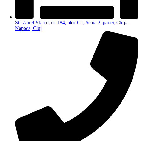
Str. Aurel Vlaicu, nr. 184, bloc C1, Scara 2, parter, Cluj-
Napoca, Cluj