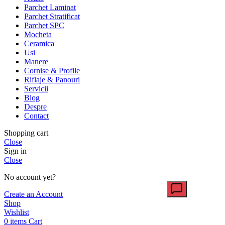
Parchet Laminat
Parchet Stratificat
Parchet SPC
Mocheta
Ceramica
Usi
Manere
Cornise & Profile
Riflaje & Panouri
Servicii
Blog
Despre
Contact
Shopping cart
Close
Sign in
Close
No account yet?
Create an Account
Shop
Wishlist
0
items
Cart