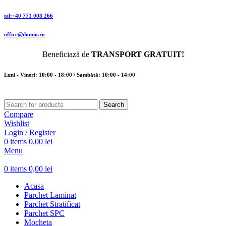
tel:+40 771 008 266
office@domio.ro
Beneficiază de
TRANSPORT GRATUIT!
Luni - Vineri: 10:00 - 18:00 / Sambătă: 10:00 - 14:00
Search
Compare
Wishlist
Login / Register
0
items
0,00
lei
Menu
0
items
0,00
lei
Acasa
Parchet Laminat
Parchet Stratificat
Parchet SPC
Mocheta