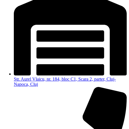
Str. Aurel Vlaicu, nr. 184, bloc C1, Scara 2, parter, Cluj-
Napoca, Cluj