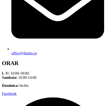
office@domio.ro
ORAR
L-V:
10:00-18:00;
Sambata:
10:00-14:00
Duminica:
închis
Facebook