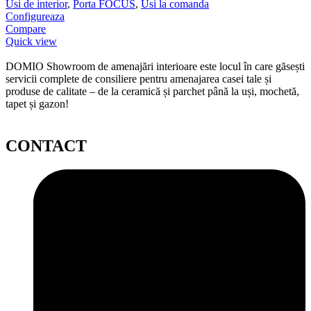
Usi de interior
,
Porta FOCUS
,
Usi la comanda
Configureaza
Compare
Quick view
DOMIO Showroom de amenajări interioare este locul în care găsești
servicii complete de consiliere pentru amenajarea casei tale și
produse de calitate – de la ceramică și parchet până la uși, mochetă,
tapet și gazon!
CONTACT