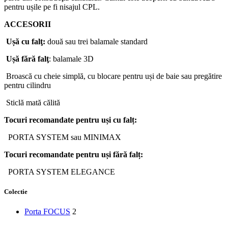
pentru ușile pe fi nisajul CPL.
ACCESORII
Ușă
cu
falţ
:
două sau trei balamale standard
Ușă
fără
falţ
: balamale 3D
Broască cu cheie simplă, cu blocare pentru uși de baie sau pregătire
pentru cilindru
Sticlă mată călită
Tocuri
recomandate
pentru
uși
cu
falț
:
PORTA SYSTEM sau MINIMAX
Tocuri
recomandate
pentru
uși
fără
falț
:
PORTA SYSTEM ELEGANCE
Colectie
Porta FOCUS
2