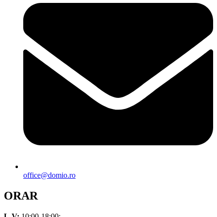
office@domio.ro
ORAR
L-V:
10:00-18:00;