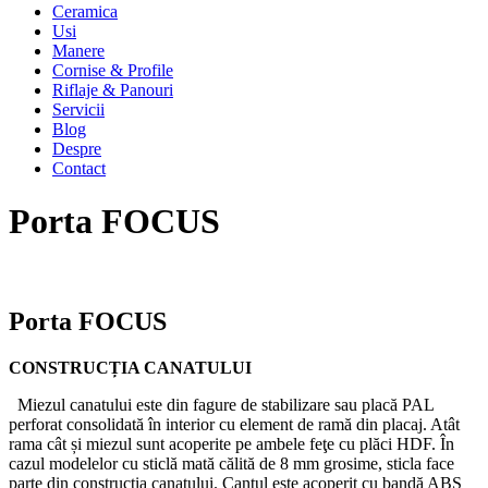
Ceramica
Usi
Manere
Cornise & Profile
Riflaje & Panouri
Servicii
Blog
Despre
Contact
Porta FOCUS
Porta FOCUS
CONSTRUCȚIA CANATULUI
Miezul canatului este din fagure de stabilizare sau placă PAL
perforat consolidată în interior cu element de ramă din placaj. Atât
rama cât și miezul sunt acoperite pe ambele feţe cu plăci HDF. În
cazul modelelor cu sticlă mată călită de 8 mm grosime, sticla face
parte din construcţia canatului. Cantul este acoperit cu bandă ABS