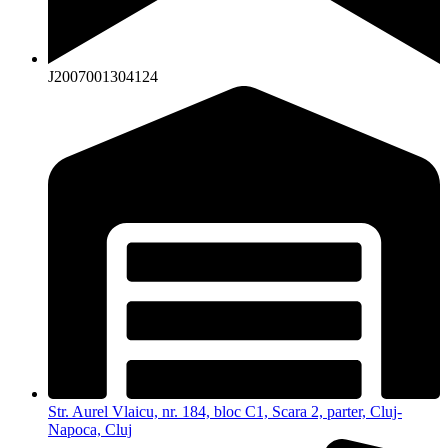
J2007001304124
Str. Aurel Vlaicu, nr. 184, bloc C1, Scara 2, parter, Cluj-
Napoca, Cluj