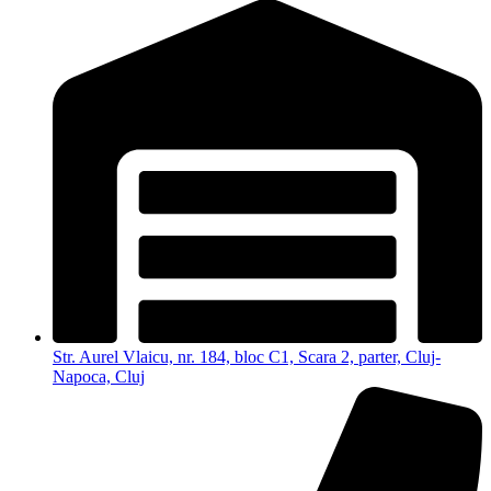
Str. Aurel Vlaicu, nr. 184, bloc C1, Scara 2, parter, Cluj-
Napoca, Cluj