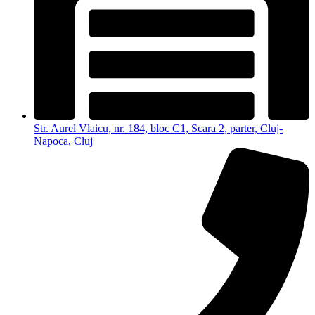
Str. Aurel Vlaicu, nr. 184, bloc C1, Scara 2, parter, Cluj-
Napoca, Cluj