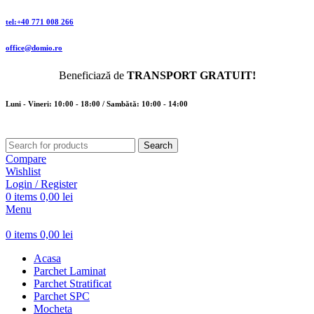
tel:+40 771 008 266
office@domio.ro
Beneficiază de
TRANSPORT GRATUIT!
Luni - Vineri: 10:00 - 18:00 / Sambătă: 10:00 - 14:00
Search
Compare
Wishlist
Login / Register
0
items
0,00
lei
Menu
0
items
0,00
lei
Acasa
Parchet Laminat
Parchet Stratificat
Parchet SPC
Mocheta