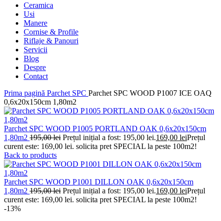
Ceramica
Usi
Manere
Cornise & Profile
Riflaje & Panouri
Servicii
Blog
Despre
Contact
Prima pagină
Parchet SPC
Parchet SPC WOOD P1007 ICE OAQ
0,6x20x150cm 1,80m2
Parchet SPC WOOD P1005 PORTLAND OAK 0,6x20x150cm
1,80m2
195,00
lei
Prețul inițial a fost: 195,00 lei.
169,00
lei
Prețul
curent este: 169,00 lei.
solicita pret SPECIAL la peste 100m2!
Back to products
Parchet SPC WOOD P1001 DILLON OAK 0,6x20x150cm
1,80m2
195,00
lei
Prețul inițial a fost: 195,00 lei.
169,00
lei
Prețul
curent este: 169,00 lei.
solicita pret SPECIAL la peste 100m2!
-13%