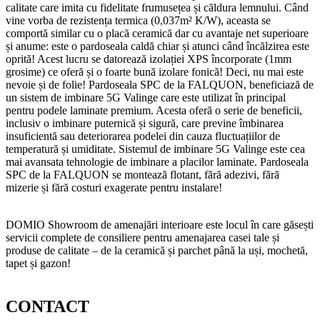
calitate care imita cu fidelitate frumusețea și căldura lemnului. Când
vine vorba de rezistența termica (0,037m² K/W), aceasta se
comportă similar cu o placă ceramică dar cu avantaje net superioare
și anume: este o pardoseala caldă chiar și atunci când încălzirea este
oprită! Acest lucru se datorează izolației XPS încorporate (1mm
grosime) ce oferă și o foarte bună izolare fonică! Deci, nu mai este
nevoie și de folie! Pardoseala SPC de la FALQUON, beneficiază de
un sistem de imbinare 5G Valinge care este utilizat în principal
pentru podele laminate premium. Acesta oferă o serie de beneficii,
inclusiv o imbinare puternică și sigură, care previne îmbinarea
insuficientă sau deteriorarea podelei din cauza fluctuațiilor de
temperatură și umiditate. Sistemul de imbinare 5G Valinge este cea
mai avansata tehnologie de imbinare a placilor laminate. Pardoseala
SPC de la FALQUON se montează flotant, fără adezivi, fără
mizerie și fără costuri exagerate pentru instalare!
DOMIO Showroom de amenajări interioare este locul în care găsești
servicii complete de consiliere pentru amenajarea casei tale și
produse de calitate – de la ceramică și parchet până la uși, mochetă,
tapet și gazon!
CONTACT