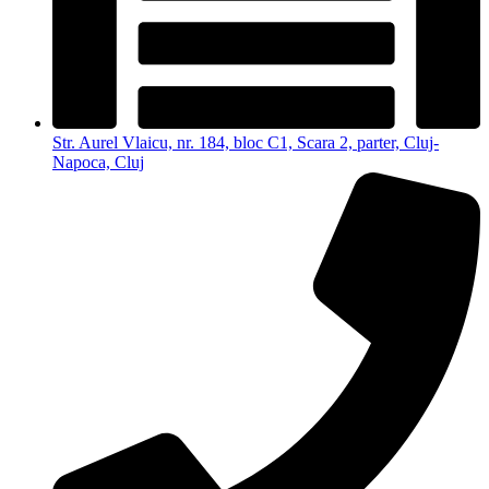
Str. Aurel Vlaicu, nr. 184, bloc C1, Scara 2, parter, Cluj-
Napoca, Cluj