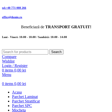
tel:+40 771 008 266
office@domio.ro
Beneficiază de
TRANSPORT GRATUIT!
Luni - Vineri: 10:00 - 18:00 / Sambătă: 10:00 - 14:00
Search
Compare
Wishlist
Login / Register
0
items
0,00
lei
Menu
0
items
0,00
lei
Acasa
Parchet Laminat
Parchet Stratificat
Parchet SPC
Mocheta