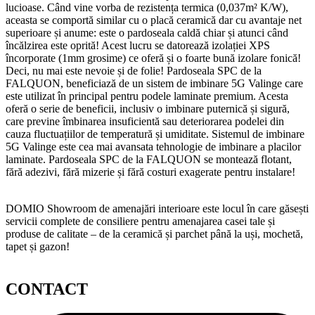
lucioase. Când vine vorba de rezistența termica (0,037m² K/W),
aceasta se comportă similar cu o placă ceramică dar cu avantaje net
superioare și anume: este o pardoseala caldă chiar și atunci când
încălzirea este oprită! Acest lucru se datorează izolației XPS
încorporate (1mm grosime) ce oferă și o foarte bună izolare fonică!
Deci, nu mai este nevoie și de folie! Pardoseala SPC de la
FALQUON, beneficiază de un sistem de imbinare 5G Valinge care
este utilizat în principal pentru podele laminate premium. Acesta
oferă o serie de beneficii, inclusiv o imbinare puternică și sigură,
care previne îmbinarea insuficientă sau deteriorarea podelei din
cauza fluctuațiilor de temperatură și umiditate. Sistemul de imbinare
5G Valinge este cea mai avansata tehnologie de imbinare a placilor
laminate. Pardoseala SPC de la FALQUON se montează flotant,
fără adezivi, fără mizerie și fără costuri exagerate pentru instalare!
DOMIO Showroom de amenajări interioare este locul în care găsești
servicii complete de consiliere pentru amenajarea casei tale și
produse de calitate – de la ceramică și parchet până la uși, mochetă,
tapet și gazon!
CONTACT