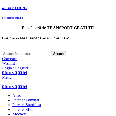
tel:+40 771 008 266
office@domio.ro
Beneficiază de
TRANSPORT GRATUIT!
Luni - Vineri: 10:00 - 18:00 / Sambătă: 10:00 - 14:00
Search
Compare
Wishlist
Login / Register
0
items
0,00
lei
Menu
0
items
0,00
lei
Acasa
Parchet Laminat
Parchet Stratificat
Parchet SPC
Mocheta