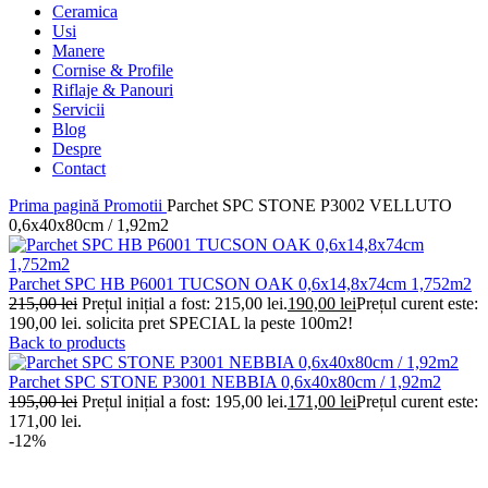
Ceramica
Usi
Manere
Cornise & Profile
Riflaje & Panouri
Servicii
Blog
Despre
Contact
Prima pagină
Promotii
Parchet SPC STONE P3002 VELLUTO
0,6x40x80cm / 1,92m2
Parchet SPC HB P6001 TUCSON OAK 0,6x14,8x74cm 1,752m2
215,00
lei
Prețul inițial a fost: 215,00 lei.
190,00
lei
Prețul curent este:
190,00 lei.
solicita pret SPECIAL la peste 100m2!
Back to products
Parchet SPC STONE P3001 NEBBIA 0,6x40x80cm / 1,92m2
195,00
lei
Prețul inițial a fost: 195,00 lei.
171,00
lei
Prețul curent este:
171,00 lei.
-12%