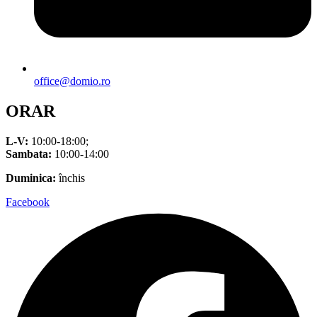
office@domio.ro
ORAR
L-V:
10:00-18:00;
Sambata:
10:00-14:00
Duminica:
închis
Facebook