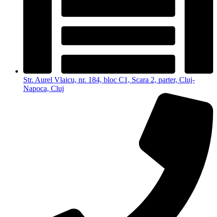
Str. Aurel Vlaicu, nr. 184, bloc C1, Scara 2, parter, Cluj-
Napoca, Cluj