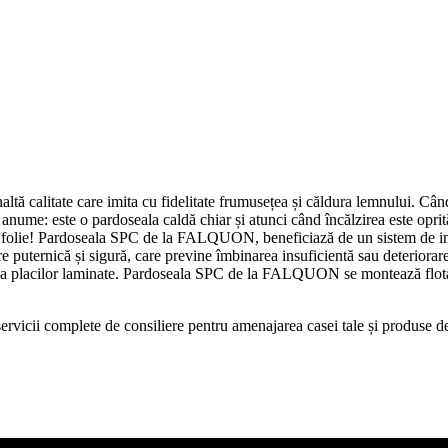
 calitate care imita cu fidelitate frumusețea și căldura lemnului. Cân
 anume: este o pardoseala caldă chiar și atunci când încălzirea este opr
 de folie! Pardoseala SPC de la FALQUON, beneficiază de un sistem de im
e puternică și sigură, care previne îmbinarea insuficientă sau deteriorare
 placilor laminate. Pardoseala SPC de la FALQUON se montează flotant, f
icii complete de consiliere pentru amenajarea casei tale și produse de c