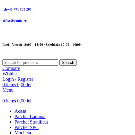
tel:+40 771 008 266
office@domio.ro
Luni - Vineri: 10:00 - 18:00 / Sambătă: 10:00 - 14:00
Search
Compare
Wishlist
Login / Register
0
items
0,00
lei
Menu
0
items
0,00
lei
Acasa
Parchet Laminat
Parchet Stratificat
Parchet SPC
Mocheta