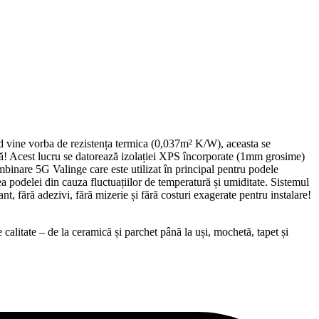
d vine vorba de rezistența termica (0,037m² K/W), aceasta se
ită! Acest lucru se datorează izolației XPS încorporate (1mm grosime)
binare 5G Valinge care este utilizat în principal pentru podele
a podelei din cauza fluctuațiilor de temperatură și umiditate. Sistemul
ără adezivi, fără mizerie și fără costuri exagerate pentru instalare!
alitate – de la ceramică și parchet până la uși, mochetă, tapet și