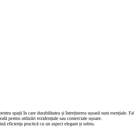
tru spații în care durabilitatea și întreținerea ușoară sunt esențiale. F
eală pentru utilizări rezidențiale sau comerciale ușoare.
ină eficiența practică cu un aspect elegant și sobru.