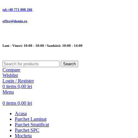
tel:+40 771 008 266
office@domio.ro
Luni - Vineri: 10:00 - 18:00 / Sambătă: 10:00 - 14:00
Search
Compare
Wishlist
Login / Register
0
items
0,00
lei
Menu
0
items
0,00
lei
Acasa
Parchet Laminat
Parchet Stratificat
Parchet SPC
Mocheta