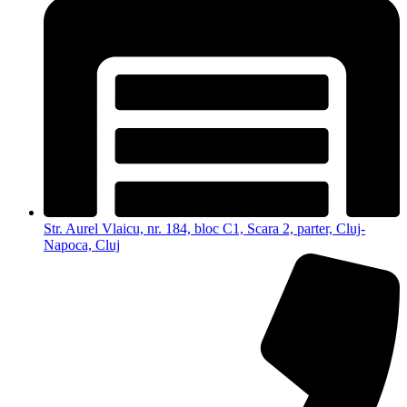
Str. Aurel Vlaicu, nr. 184, bloc C1, Scara 2, parter, Cluj-
Napoca, Cluj