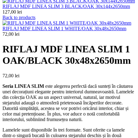
RIFLAJ MDF LINEA SLIM 3 BLACK/OAK 30x144x2650mm
127,00
lei
Back to products
RIFLAJ MDF LINEA SLIM 1 WHITE/OAK 30x48x2650mm
72,00
lei
RIFLAJ MDF LINEA SLIM 1
OAK/BLACK 30x48x2650mm
72,00
lei
Seria LINEA SLIM
este alegerea perfectă dacă sunteți în căutarea
unei decorațiuni elegante pentru interiorul dumneavoastră. Lamelele
din colecția OAK au un aspect universal, natural, iar motivul
stejarului adaugă o atmosferă prietenoasă încăperilor decorate.
Datorită simplității, acestea se vor potrivi oricărui interior, chiar și
celor mai pretențioase. În plus, vor aduce o notă confortabilă
interiorului, subliniind frumusețea naturii.
Lamelele sunt disponibile în trei formate. Sunt oferite ca lamele
dintr-o singură bucată în culoarea stejarului deschis și în două