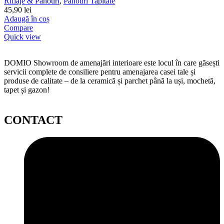
Riflaje & Panouri
,
Panouri Tapitate
45,90
lei
Adaugă în coș
Compare
Quick view
DOMIO Showroom de amenajări interioare este locul în care găsești
servicii complete de consiliere pentru amenajarea casei tale și
produse de calitate – de la ceramică și parchet până la uși, mochetă,
tapet și gazon!
CONTACT