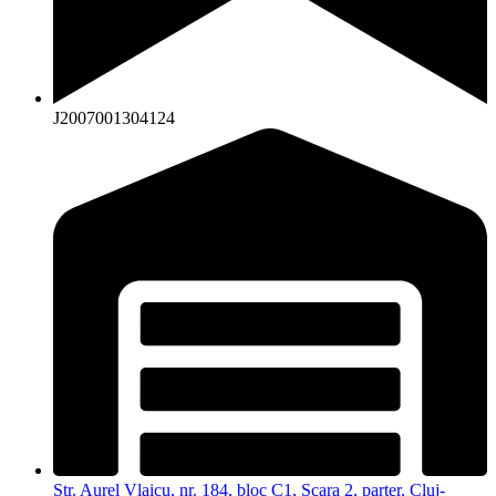
J2007001304124
Str. Aurel Vlaicu, nr. 184, bloc C1, Scara 2, parter, Cluj-