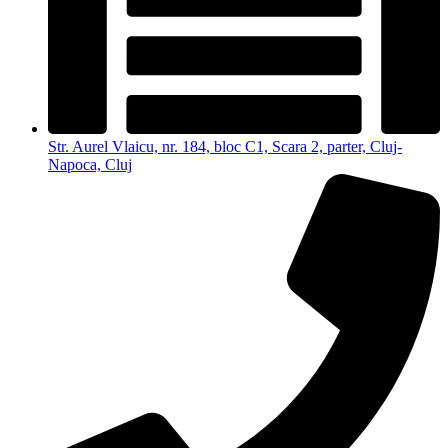
Str. Aurel Vlaicu, nr. 184, bloc C1, Scara 2, parter, Cluj-
Napoca, Cluj